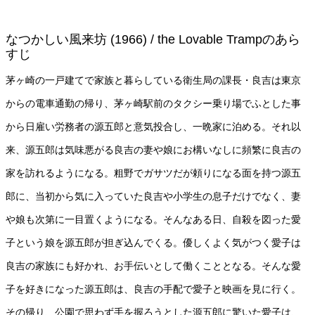
なつかしい風来坊 (1966) / the Lovable Trampのあら
すじ
茅ヶ崎の一戸建てで家族と暮らしている衛生局の課長・良吉は東京
からの電車通勤の帰り、茅ヶ崎駅前のタクシー乗り場でふとした事
から日雇い労務者の源五郎と意気投合し、一晩家に泊める。それ以
来、源五郎は気味悪がる良吉の妻や娘にお構いなしに頻繁に良吉の
家を訪れるようになる。粗野でガサツだが頼りになる面を持つ源五
郎に、当初から気に入っていた良吉や小学生の息子だけでなく、妻
や娘も次第に一目置くようになる。そんなある日、自殺を図った愛
子という娘を源五郎が担ぎ込んでくる。優しくよく気がつく愛子は
良吉の家族にも好かれ、お手伝いとして働くこととなる。そんな愛
子を好きになった源五郎は、良吉の手配で愛子と映画を見に行く。
その帰り、公園で思わず手を握ろうとした源五郎に驚いた愛子は、