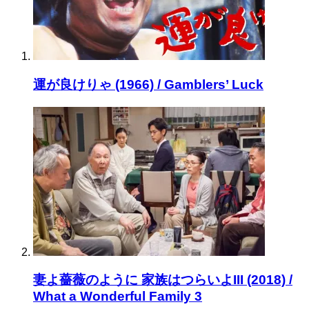
運が良けりゃ (1966) / Gamblers’ Luck
妻よ薔薇のように 家族はつらいよIII (2018) /
What a Wonderful Family 3