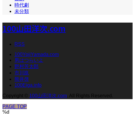
時代劇
未分類
100山田洋次.com
RSS
100YojiYamada.com
男はつらいよ
野村芳太郎
市川崑
熊井啓
100Eiga.info
Copyright
©
100山田洋次.com
. All Rights Reserved.
PAGE TOP
%d