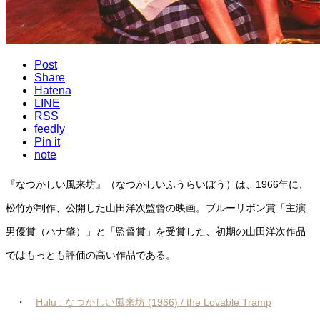
Post
Share
Hatena
LINE
RSS
feedly
Pin it
note
『なつかしい風来坊』（なつかしいふうらいぼう）は、1966年に、
松竹が制作、公開した山田洋次監督の映画。ブルーリボン賞「主演
男優賞（ハナ肇）」と「監督賞」を受賞した、初期の山田洋次作品
ではもっとも評価の高い作品である。
・
Hulu : なつかしい風来坊 (1966) / the Lovable Tramp