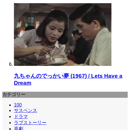
九ちゃんのでっかい夢 (1967) / Lets Have a
Dream
カテゴリー
100
サスペンス
ドラマ
ラブストーリー
喜劇