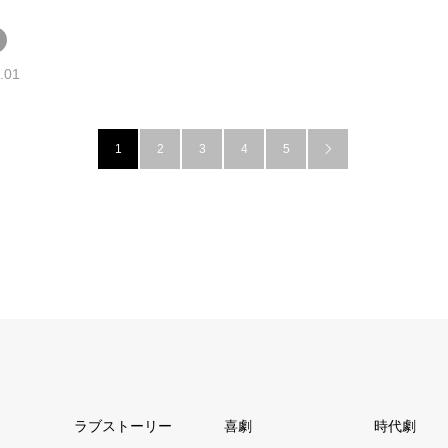
.01
1
2
3
4
5

ラブストーリー
喜劇
時代劇