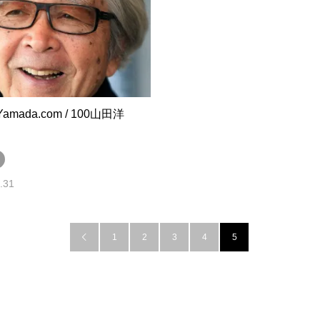
iYamada.com / 100山田洋
.31
1
2
3
4
5
